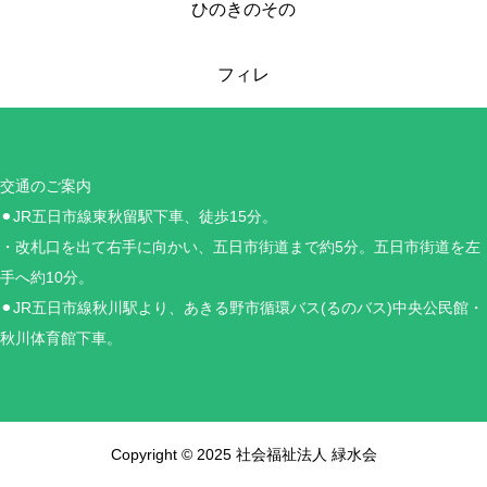
ひのきのその
フィレ
交通のご案内
⚫︎JR五日市線東秋留駅下車、徒歩15分。
・改札口を出て右手に向かい、五日市街道まで約5分。五日市街道を左
手へ約10分。
⚫︎JR五日市線秋川駅より、あきる野市循環バス(るのバス)中央公民館・
秋川体育館下車。
Copyright © 2025 社会福祉法人 緑水会